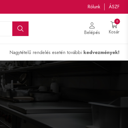
Rólunk
ÁSZF
0
Kosár
Belépés
Nagytételű rendelés esetén további
kedvezmények!