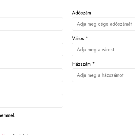
Adószám
Város *
Házszám *
ímemmel.