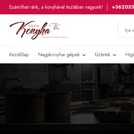
Számíthat ránk, a konyhával tisztában vagyunk!
+36203
Kezdőlap
Nagykonyhai gépek
Üzletek
Hig