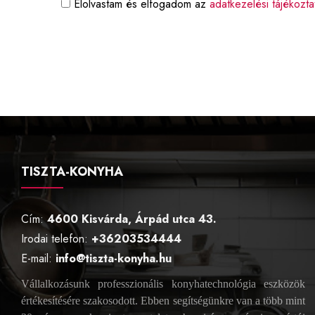
Elolvastam és elfogadom az
adatkezelési tájékozt
TISZTA-KONYHA
Cím:
4600 Kisvárda, Árpád utca 43.
Irodai telefon:
+36203534444
E-mail:
info@tiszta-konyha.hu
Vállalkozásunk professzionális konyhatechnológia eszközök
értékesítésére szakosodott. Ebben segítségünkre van a több mint