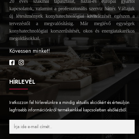
20 éves szakmai tapasztalat, hazai-és európai gyártói
kapcsolatok, valamint a professzionális szerviz háttér. Vállajuk
új létesítmények konyhatechnológiai kivitelezését egészen a
tervezéstől a megvalósításig. Már meglévő egységek
konyhatechnológiai korszerűsítését, okos és energiatakarékos
megoldásokkal.
Kövessen minket!
Facebook
Instagram
HÍRLEVÉL
Iratkozzon fel hírlevelünkre a mindig aktuális akciókért és értesüljön
legfrisebb információnkról termékeinkkel kapcsolatban elsőkézből.