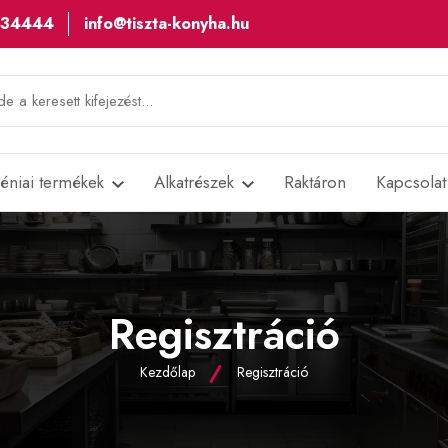
534444
info@tiszta-konyha.hu
iéniai termékek
Alkatrészek
Raktáron
Kapcsolat
Regisztráció
Kezdőlap
Regisztráció