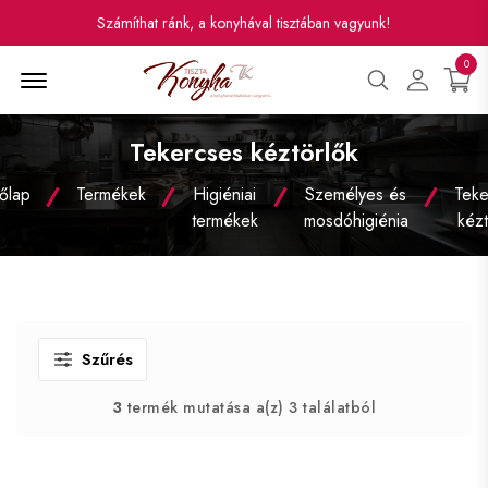
Számíthat ránk, a konyhával tisztában vagyunk!
0
Menü
Tekercses kéztörlők
őlap
Termékek
Higiéniai
Személyes és
Teke
termékek
mosdóhigiénia
kézt
Szűrés
3
termék mutatása a(z) 3 találatból