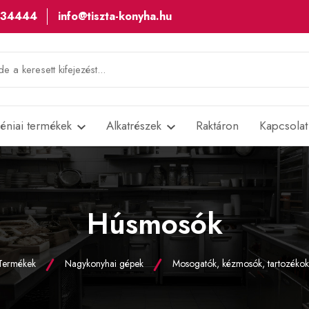
534444
info@tiszta-konyha.hu
iéniai termékek
Alkatrészek
Raktáron
Kapcsolat
Húsmosók
Termékek
Nagykonyhai gépek
Mosogatók, kézmosók, tartozékok