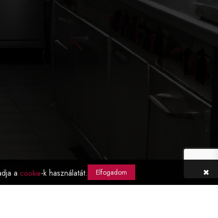
✖
adja a
-k használatát.
Elfogadom
cookie