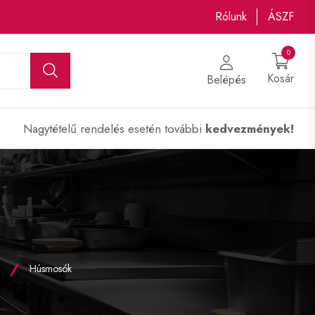
Rólunk
ÁSZF
0
Kosár
Belépés
Nagytételű rendelés esetén további
kedvezmények!
Húsmosók