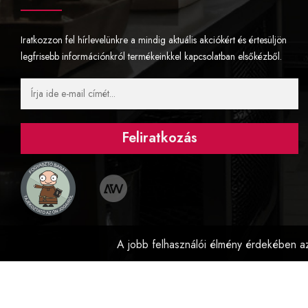
Iratkozzon fel hírlevelünkre a mindig aktuális akciókért és értesüljön
legfrisebb információnkról termékeinkkel kapcsolatban elsőkézből.
Feliratkozás
A jobb felhasználói élmény érdekében az
Tiszta-Konyha© 2024 - Minden jog fenntartva.