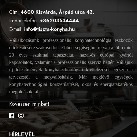
Cím:
4600 Kisvárda, Árpád utca 43.
Irodai telefon:
+36203534444
E-mail:
info@tiszta-konyha.hu
Vállalkozásunk professzionális konyhatechnológia eszközök
értékesítésére szakosodott. Ebben segítségünkre van a több mint
20 éves szakmai tapasztalat, hazai-és európai gyártói
kapcsolatok, valamint a professzionális szerviz háttér. Vállajuk
új létesítmények konyhatechnológiai kivitelezését egészen a
tervezéstől a megvalósításig. Már meglévő egységek
konyhatechnológiai korszerűsítését, okos és energiatakarékos
megoldásokkal.
Kövessen minket!
Facebook
Instagram
HÍRLEVÉL