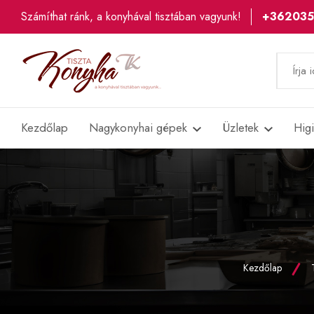
Számíthat ránk, a konyhával tisztában vagyunk!
+36203
Kezdőlap
Nagykonyhai gépek
Üzletek
Hig
Kezdőlap