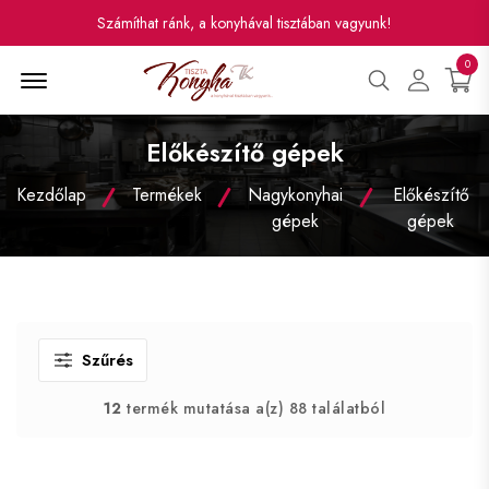
Számíthat ránk, a konyhával tisztában vagyunk!
0
Menü
Előkészítő gépek
Kezdőlap
Termékek
Nagykonyhai
Előkészítő
gépek
gépek
Szűrés
12
termék mutatása a(z) 88 találatból