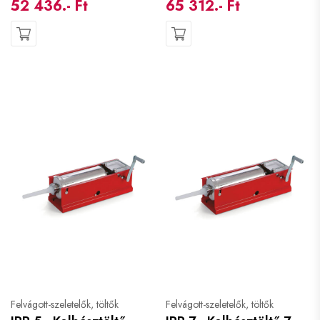
52 436.- Ft
65 312.- Ft
Felvágott-szeletelők, töltők
Felvágott-szeletelők, töltők