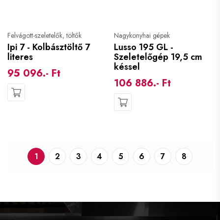
Felvágott-szeletelők, töltők
Nagykonyhai gépek
Ipi 7 - Kolbásztöltő 7
Lusso 195 GL -
literes
Szeletelőgép 19,5 cm
késsel
95 096.- Ft
106 886.- Ft
1
2
3
4
5
6
7
8