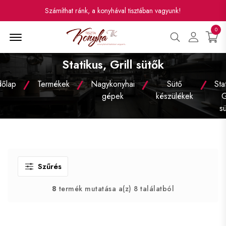
Számíthat ránk, a konyhával tisztában vagyunk!
0
Menü
Statikus, Grill sütők
őlap
Termékek
Nagykonyhai
Sütő
Sta
gépek
készülékek
G
s
Szűrés
8
termék mutatása a(z) 8 találatból