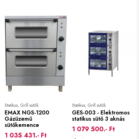
Statikus, Grill sütők
Statikus, Grill sütők
EMAX NGS-1200
GES-003 - Elektromos
Gázüzemű
statikus sütő 3 aknás
sütőkemence
1 079 500.- Ft
1 035 431.- Ft