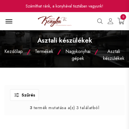
Számíthat ránk, a konyhával tisztában vagyunk!
0
Menü
Asztali készülékek
Kezdőlap
Termékek
Nagykonyhai
Asztali
gépek
készülékek
Szűrés
3
termék mutatása a(z) 3 találatból