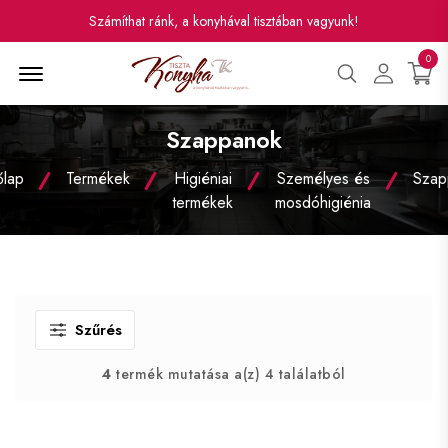
Számíthat ránk, a konyhával tisztában vagyunk!
0
Menü
Szappanok
lap
Termékek
Higiéniai
Személyes és
Szap
termékek
mosdóhigiénia
Szűrés
4
termék mutatása a(z) 4 találatból