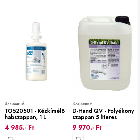
Szappanok
Szappanok
TO520501 - Kézkímélő
D-Hand QV - Folyékony
habszappan, 1 L
szappan 5 literes
4 985.- Ft
9 970.- Ft