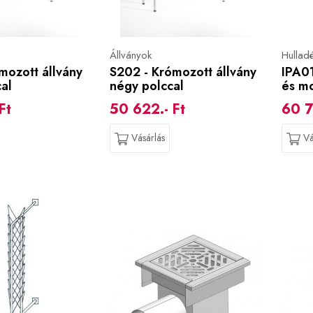
Állványok
Hullad
mozott állvány
S202 - Krómozott állvány
IPA01
al
négy polccal
és m
Ft
50 622.- Ft
60 7
Vásárlás
Vá