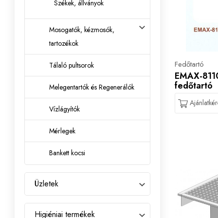
Székek, állványok
Mosogatók, kézmosók,
tartozékok
Fedőtartó
Tálaló pultsorok
EMAX-8110 
fedőtartó
Melegentartók és Regenerálók
Ajánlatkér
Vízlágyítók
Mérlegek
Bankett kocsi
Üzletek
Higiéniai termékek