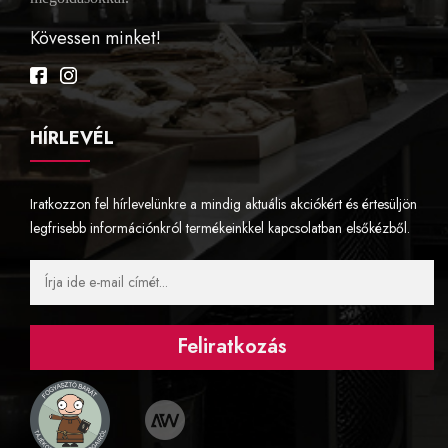
Kövessen minket!
Facebook
Instagram
HÍRLEVÉL
Iratkozzon fel hírlevelünkre a mindig aktuális akciókért és értesüljön
legfrisebb információnkról termékeinkkel kapcsolatban elsőkézből.
Feliratkozás