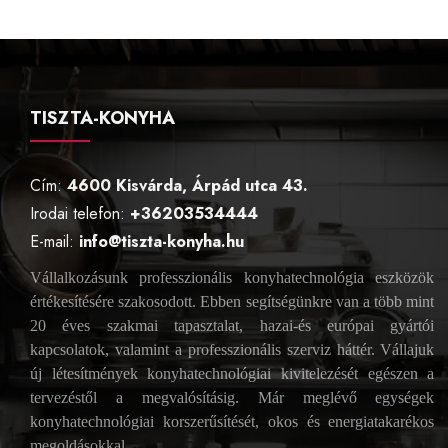
TISZTA-KONYHA
Cím:
4600 Kisvárda, Árpád utca 43.
Irodai telefon:
+36203534444
E-mail:
info@tiszta-konyha.hu
Vállalkozásunk professzionális konyhatechnológia eszközök
értékesítésére szakosodott. Ebben segítségünkre van a több mint
20 éves szakmai tapasztalat, hazai-és európai gyártói
kapcsolatok, valamint a professzionális szerviz háttér. Vállajuk
új létesítmények konyhatechnológiai kivitelezését egészen a
tervezéstől a megvalósításig. Már meglévő egységek
konyhatechnológiai korszerűsítését, okos és energiatakarékos
megoldásokkal.