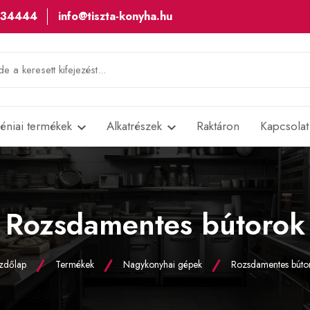
534444
info@tiszta-konyha.hu
iéniai termékek
Alkatrészek
Raktáron
Kapcsolat
Rozsdamentes bútorok
zdőlap
Termékek
Nagykonyhai gépek
Rozsdamentes búto