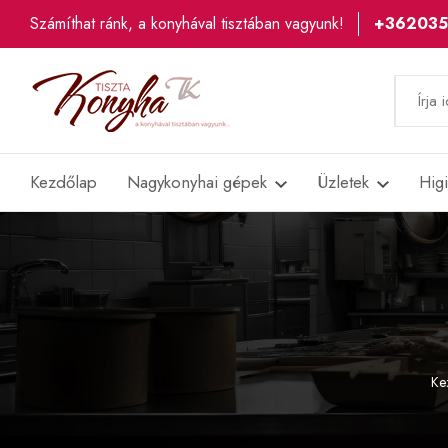
Számíthat ránk, a konyhával tisztában vagyunk!
+36203
Kezdőlap
Nagykonyhai gépek
Üzletek
Hig
Ke