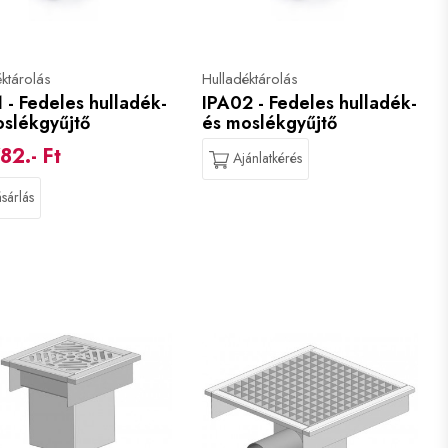
éktárolás
Hulladéktárolás
 - Fedeles hulladék-
IPA02 - Fedeles hulladék-
oslékgyűjtő
és moslékgyűjtő
82.- Ft
Ajánlatkérés
sárlás