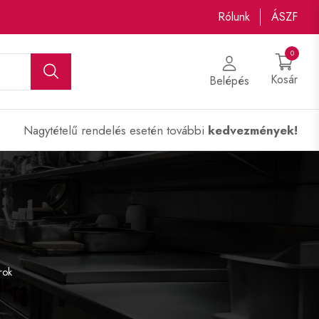
Rólunk
ÁSZF
0
Kosár
Belépés
Nagytételű rendelés esetén további
kedvezmények!
rok