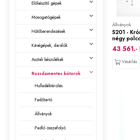
Előkészítő gépek
Mosogatógépek
Állványok
Hűtőberendezések
S201 - Kró
négy polcc
Kávégépek, darálók
43 561.- 
Asztali készülékek
Vásárlás
Rozsdamentes bútorok
Hulladéktárolás
Fedőtartó
Állványok
Padló összefolyó