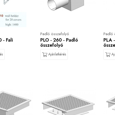
Padló összefolyó
Padló 
- Fali
PLO - 260 - Padló
PLA -
összefolyó
össze
és
Ajánlatkérés
Aj