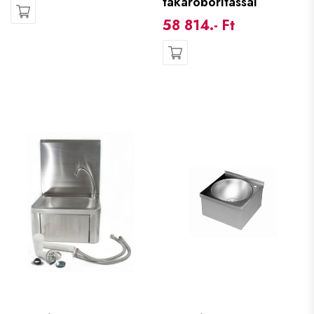
takaróborítással
58 814.- Ft