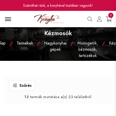
Számíthat ránk, a konyhával tisztában vagyunk!
0
Menü
Kézmosók
lap
Termékek
Nagykonyhai
Mosogatók,
Kéz
gépek
kézmosók,
tartozékok
Szűrés
12
termék mutatása a(z) 23 találatból