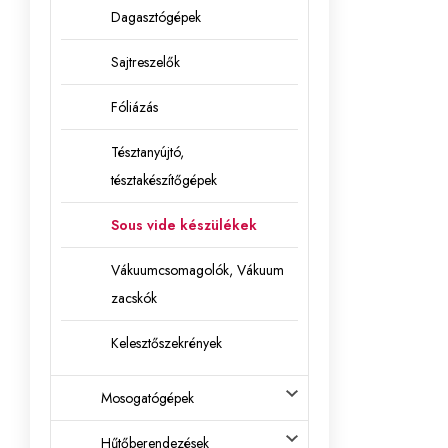
Dagasztógépek
Sajtreszelők
Fóliázás
Tésztanyújtó,
tésztakészítőgépek
Sous vide készülékek
Vákuumcsomagolók, Vákuum
zacskók
Kelesztőszekrények
Mosogatógépek
Hűtőberendezések