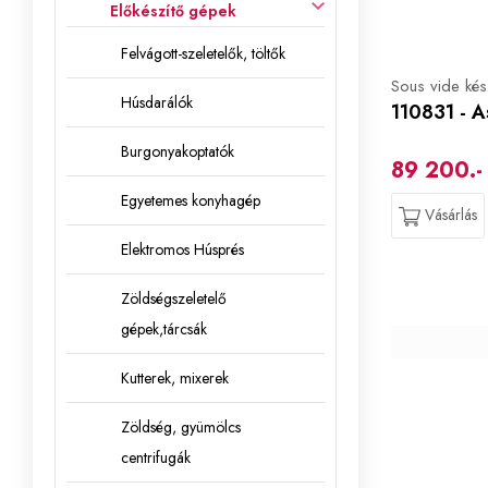
Előkészítő gépek
Felvágott-szeletelők, töltők
Sous vide kés
Húsdarálók
110831 - A
Burgonyakoptatók
89 200.- 
Egyetemes konyhagép
Vásárlás
Elektromos Húsprés
Zöldségszeletelő
gépek,tárcsák
Kutterek, mixerek
Zöldség, gyümölcs
centrifugák