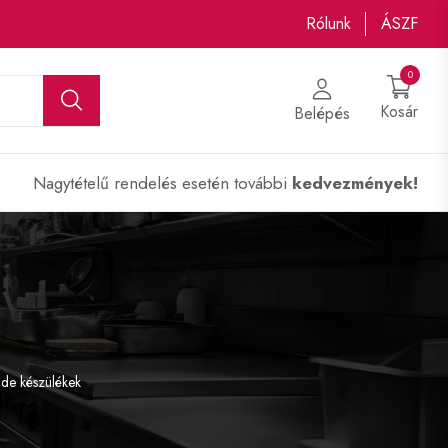
Rólunk
ÁSZF
0
Kosár
Belépés
Nagytételű rendelés esetén további
kedvezmények!
ide készülékek