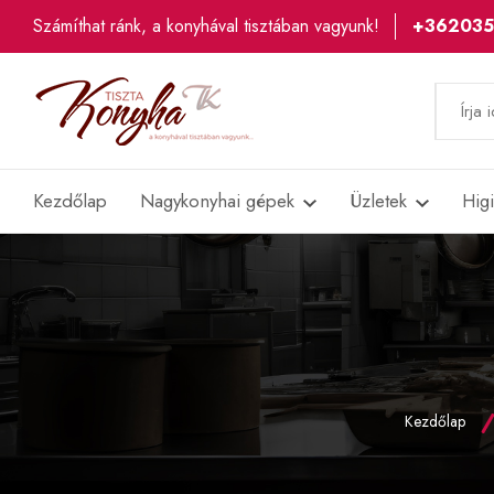
Számíthat ránk, a konyhával tisztában vagyunk!
+36203
Kezdőlap
Nagykonyhai gépek
Üzletek
Hig
Kezdőlap