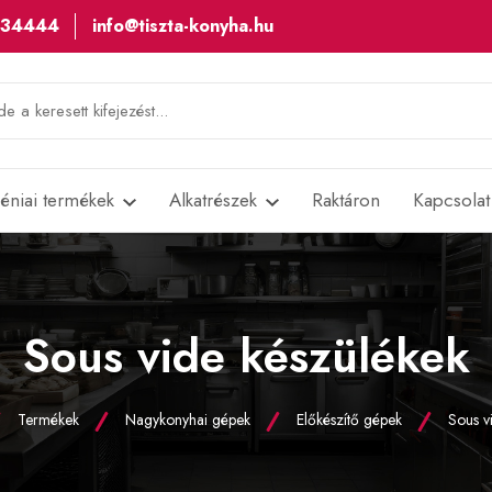
534444
info@tiszta-konyha.hu
iéniai termékek
Alkatrészek
Raktáron
Kapcsolat
Sous vide készülékek
Termékek
Nagykonyhai gépek
Előkészítő gépek
Sous v