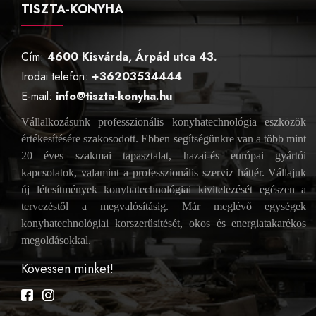
TISZTA-KONYHA
Cím:
4600 Kisvárda, Árpád utca 43.
Irodai telefon:
+36203534444
E-mail:
info@tiszta-konyha.hu
Vállalkozásunk professzionális konyhatechnológia eszközök
értékesítésére szakosodott. Ebben segítségünkre van a több mint
20 éves szakmai tapasztalat, hazai-és európai gyártói
kapcsolatok, valamint a professzionális szerviz háttér. Vállajuk
új létesítmények konyhatechnológiai kivitelezését egészen a
tervezéstől a megvalósításig. Már meglévő egységek
konyhatechnológiai korszerűsítését, okos és energiatakarékos
megoldásokkal.
Kövessen minket!
Facebook
Instagram