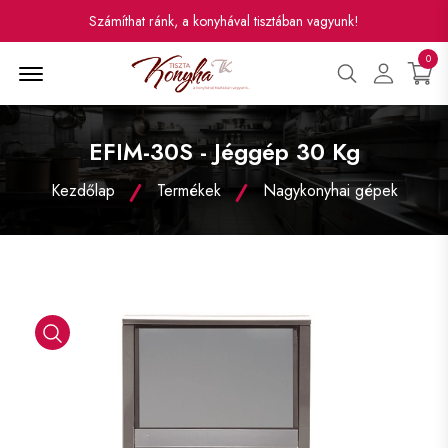
Számíthat ránk, a konyhával tisztában vagyunk!
0
Menü
EFIM-30S - Jéggép 30 Kg
Kezdőlap
Termékek
Nagykonyhai gépek