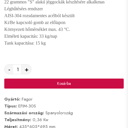
22 grammos "S" alakú jéggockák készítésére alkalkmas
Léghűtésées rendszer
AISI-304 rozsdamentes acélból készült
Ki/Be kapcsoló gomb az előlapon
Környezeti hőmérséklet max. 43 °C.
Elméleti kapacitás: 33 kg/nap
Tank kapacitása: 15 kg
-
+
Kosárba
Gyártó:
Fagor
Típus:
EFIM-30S
Származási ország:
Spanyolország
Teljesítmény:
0,36 Kw
Méret:
435*605*695 mm