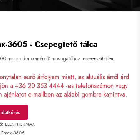
x-3605 - Csepegtető tálca
00 mm medenceméretű mosogatóhoz
csepegtető tálca.
onytalan euró árfolyam miatt, az aktuális árról érd
djön a +36 20 353 4444 -es telefonszámon vagy
n ajánlatot e-mailben az alábbi gombra kattintva.
ánlatkérés
ó:
ELEKTHERMAX
Emax-3605