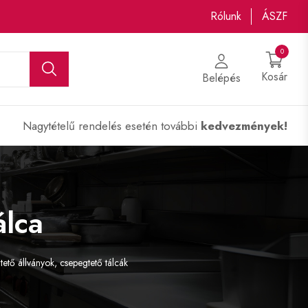
Rólunk
ÁSZF
0
Kosár
Belépés
Nagytételű rendelés esetén további
kedvezmények!
álca
ető állványok, csepegtető tálcák