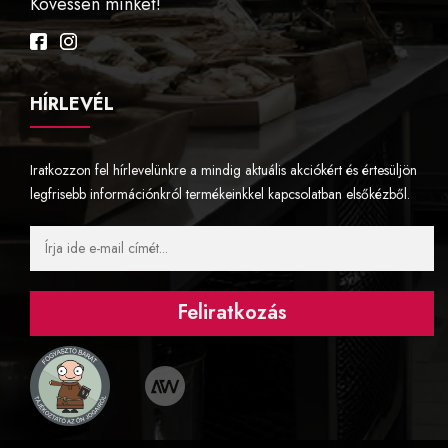
Kövessen minket!
Facebook
Instagram
HÍRLEVÉL
Iratkozzon fel hírlevelünkre a mindig aktuális akciókért és értesüljön
legfrisebb információnkról termékeinkkel kapcsolatban elsőkézből.
Feliratkozás