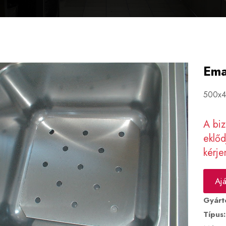
Ema
500x4
A biz
eklő
kérje
Aj
Gyárt
Típus: