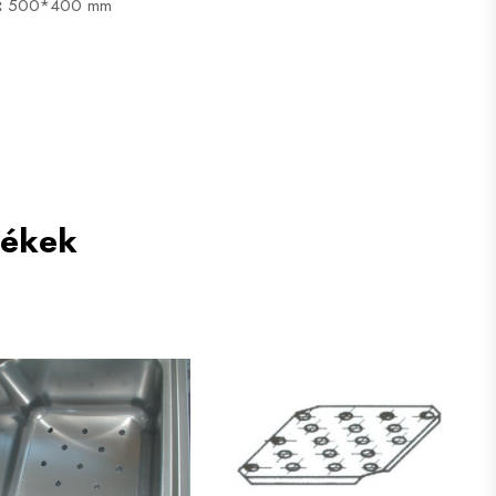
:
500*400 mm
mékek