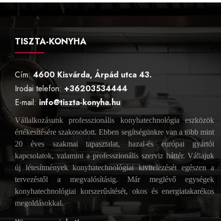
TISZTA-KONYHA
Cím:
4600 Kisvárda, Árpád utca 43.
Irodai telefon:
+36203534444
E-mail:
info@tiszta-konyha.hu
Vállalkozásunk professzionális konyhatechnológia eszközök
értékesítésére szakosodott. Ebben segítségünkre van a több mint
20 éves szakmai tapasztalat, hazai-és európai gyártói
kapcsolatok, valamint a professzionális szerviz háttér. Vállajuk
új létesítmények konyhatechnológiai kivitelezését egészen a
tervezéstől a megvalósításig. Már meglévő egységek
konyhatechnológiai korszerűsítését, okos és energiatakarékos
megoldásokkal.