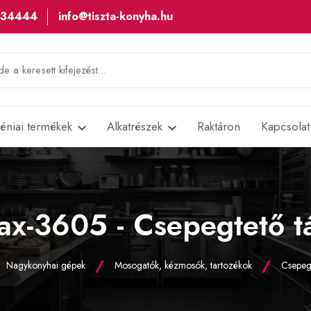
534444
info@tiszta-konyha.hu
iéniai termékek
Alkatrészek
Raktáron
Kapcsolat
x-3605 - Csepegtető t
Nagykonyhai gépek
Mosogatók, kézmosók, tartozékok
Csepegt