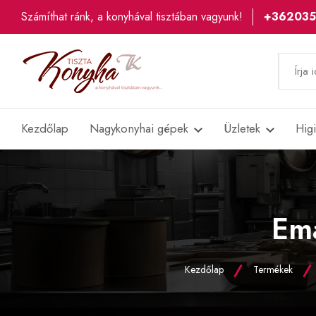
Számíthat ránk, a konyhával tisztában vagyunk!
+36203
Kezdőlap
Nagykonyhai gépek
Üzletek
Hig
Ema
Kezdőlap
Termékek