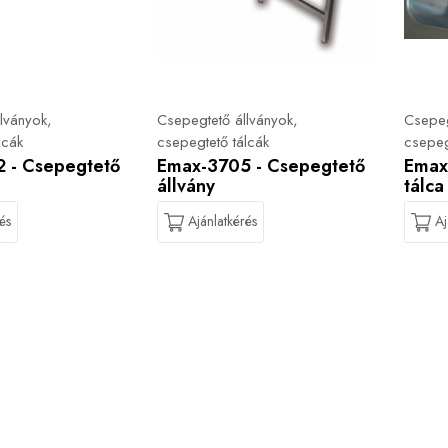
lványok,
Csepegtető állványok,
Csepeg
lcák
csepegtető tálcák
csepeg
 - Csepegtető
Emax-3705 - Csepegtető
Emax
állvány
tálca
és
Ajánlatkérés
Aj