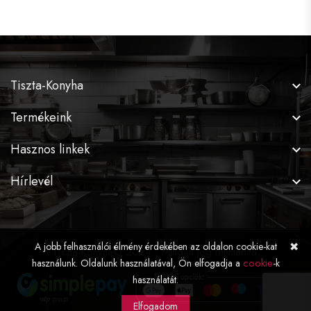
Tiszta-Konyha
Termékeink
Hasznos linkek
Hírlevél
✖
A jobb felhasználói élmény érdekében az oldalon cookie-kat
Tiszta-Konyha© 2024 - Minden jog fenntartva.
cookie
használunk. Oldalunk használatával, Ön elfogadja a
-k
használatát.
Elfogadom