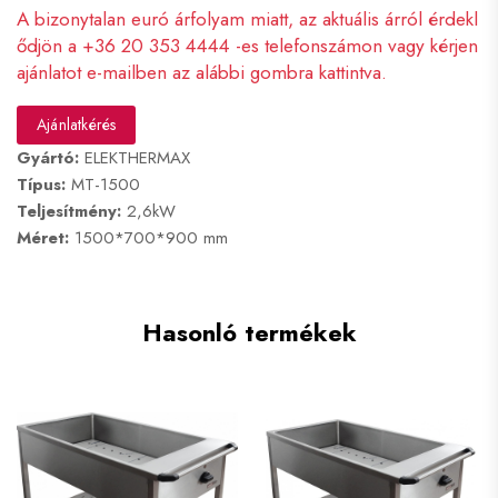
A bizonytalan euró árfolyam miatt, az aktuális árról érdekl
ődjön a +36 20 353 4444 -es telefonszámon vagy kérjen
ajánlatot e-mailben az alábbi gombra kattintva.
Ajánlatkérés
Gyártó:
ELEKTHERMAX
Típus:
MT-1500
Teljesítmény:
2,6kW
Méret:
1500*700*900 mm
Hasonló termékek