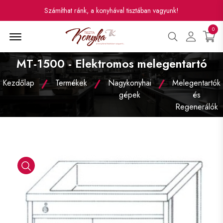
Számíthat ránk, a konyhával tisztában vagyunk!
0
Menü
MT-1500 - Elektromos melegentartó
Kezdőlap
Termékek
Nagykonyhai
Melegentartók
gépek
és
Regenerálók