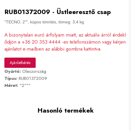
RUB01372009 - Üstleeresztő csap
"TECNO, 2"", kúpos tömítés, tömeg: 3,4 kg.
A bizonytalan euró árfolyam miatt, az aktuális árról érdekl
ődjön a +36 20 353 4444 -es telefonszámon vagy kérjen
ajánlatot e-mailben az alábbi gombra kattintva.
Ajánlatkérés
Gyártó:
Olaszország
Típus:
RUB01372009
Méret:
"2"""
Hasonló termékek