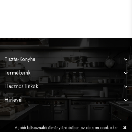
Tiszta-Konyha
Termékeink
Hasznos linkek
Hírlevél
✖
A jobb felhasználói élmény érdekében az oldalon cookie-kat
Tiszta-Konyha© 2024 - Minden jog fenntartva.