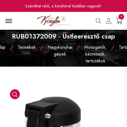
Számíthat ránk, a konyhával tisztában vagyunk!
0
Menü
RUB01372009 - Üstleeresztő csap
lap
Termékek
Nagykonyhai
Mosogatók,
Tar
gépek
kézmosók,
tartozékok